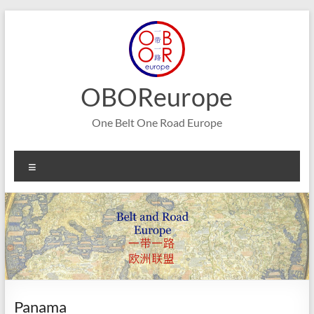
Aller
au
contenu
OBOReurope
One Belt One Road Europe
Menu
Panama