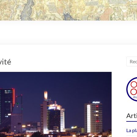
vité
Art
La pl