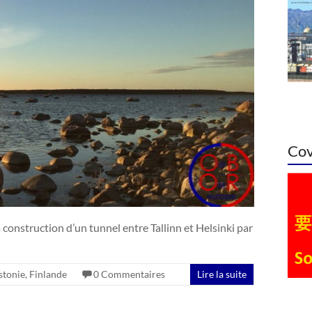
Cov
onstruction d’un tunnel entre Tallinn et Helsinki par
stonie
,
Finlande
0 Commentaires
Lire la suite