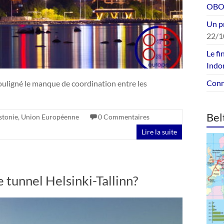
OBOR
Un p
22/1
Le fi
Indo
Conne
uligné le manque de coordination entre les
Bel
stonie
,
Union Européenne
0 Commentaires
Lire la suite
e tunnel Helsinki-Tallinn?