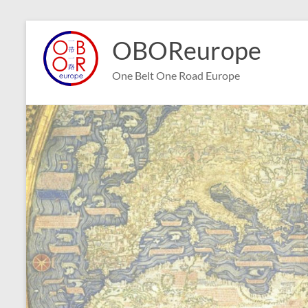
Aller
au
OBOReurope
contenu
One Belt One Road Europe