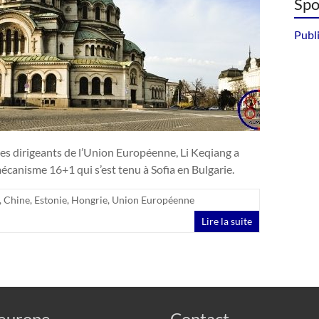
Spo
Publi
les dirigeants de l’Union Européenne, Li Keqiang a
anisme 16+1 qui s’est tenu à Sofia en Bulgarie.
,
Chine
,
Estonie
,
Hongrie
,
Union Européenne
Lire la suite
urope
Contact