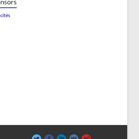
nsors
cités