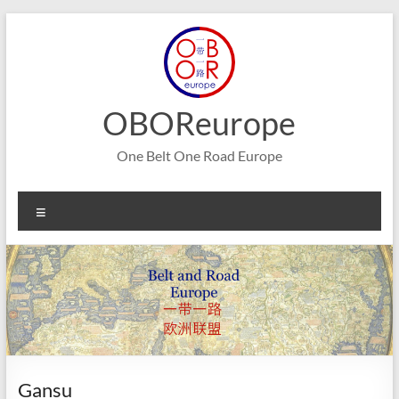
Aller
au
contenu
OBOReurope
One Belt One Road Europe
Menu
Gansu