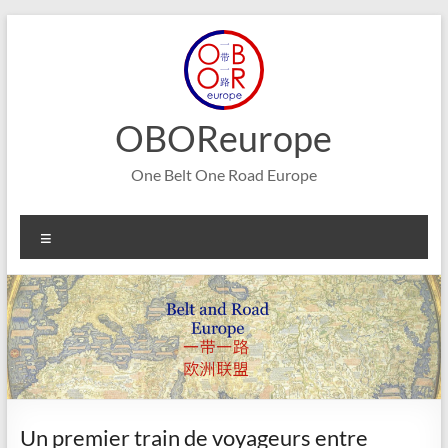
Aller
au
contenu
OBOReurope
One Belt One Road Europe
Menu
Un premier train de voyageurs entre