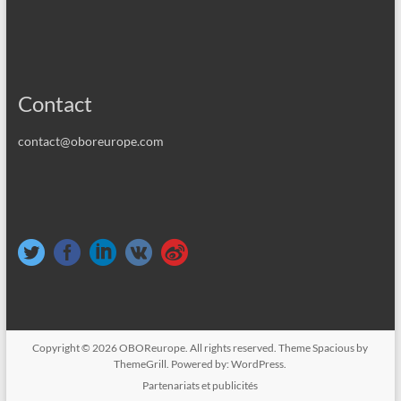
Contact
contact@oboreurope.com
Copyright © 2026
OBOReurope
. All rights reserved. Theme
Spacious
by
ThemeGrill. Powered by:
WordPress
.
Partenariats et publicités