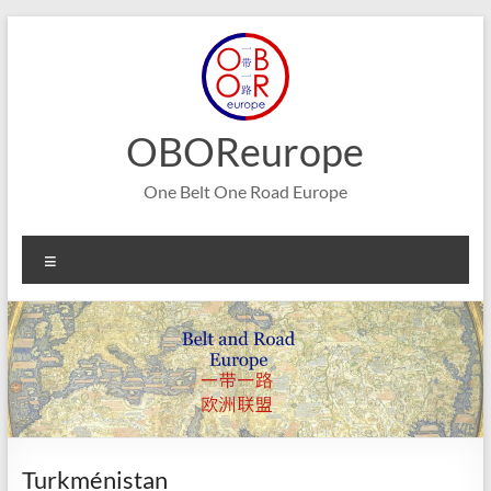
Aller
au
contenu
OBOReurope
One Belt One Road Europe
Menu
Turkménistan