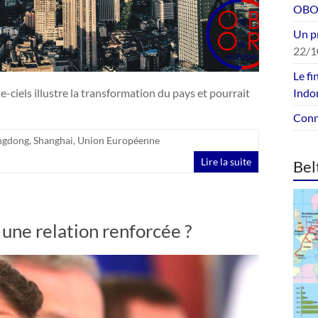
OBOR
Un p
22/1
Le fi
e-ciels illustre la transformation du pays et pourrait
Indo
Conne
ngdong
,
Shanghai
,
Union Européenne
Lire la suite
Bel
 une relation renforcée ?