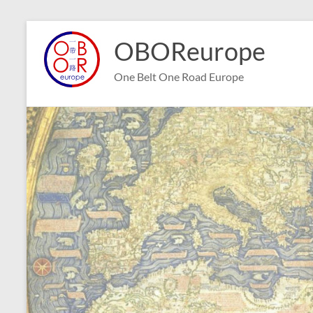
Aller
au
OBOReurope
contenu
One Belt One Road Europe