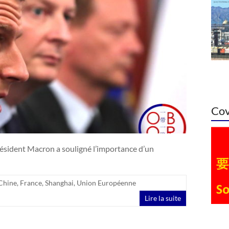
Cov
résident Macron a souligné l’importance d’un
Chine
,
France
,
Shanghai
,
Union Européenne
Lire la suite