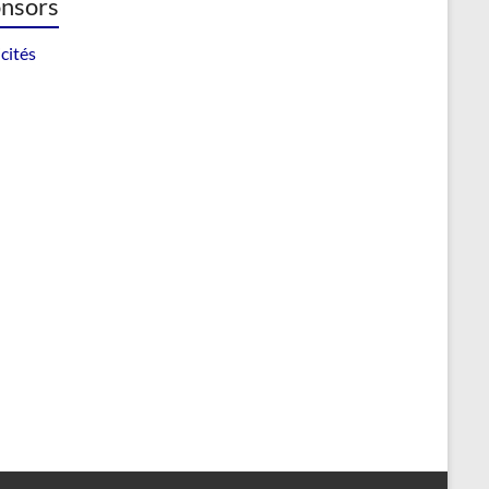
nsors
cités