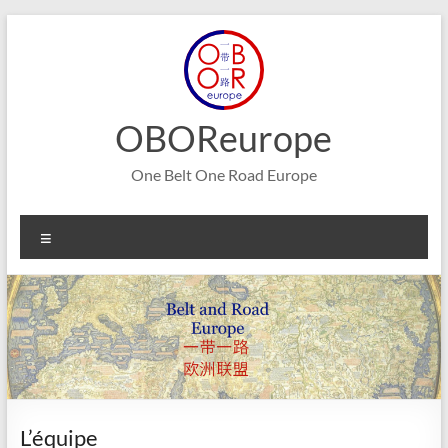
Aller
au
contenu
OBOReurope
One Belt One Road Europe
Menu
L’équipe