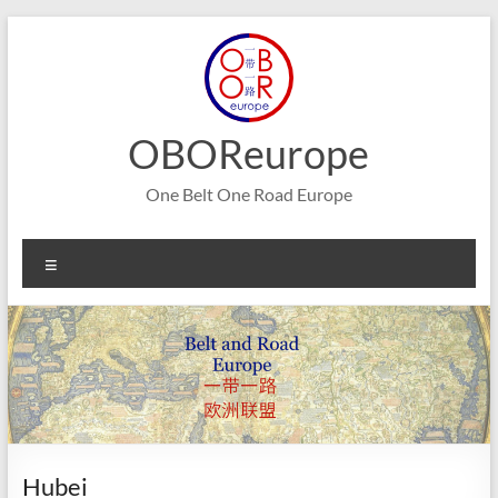
Aller
au
contenu
OBOReurope
One Belt One Road Europe
Menu
Hubei