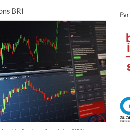
ions BRI
Par