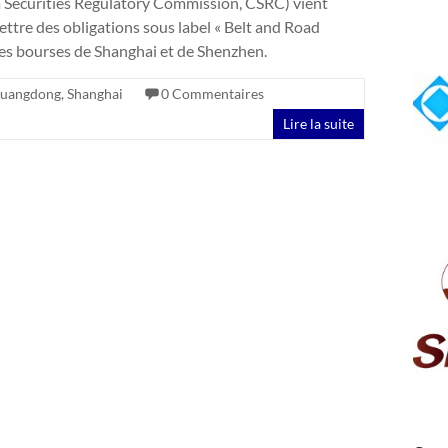
a Securities Regulatory Commission, CSRC) vient
ettre des obligations sous label « Belt and Road
 les bourses de Shanghai et de Shenzhen.
uangdong
,
Shanghai
0 Commentaires
Lire la suite