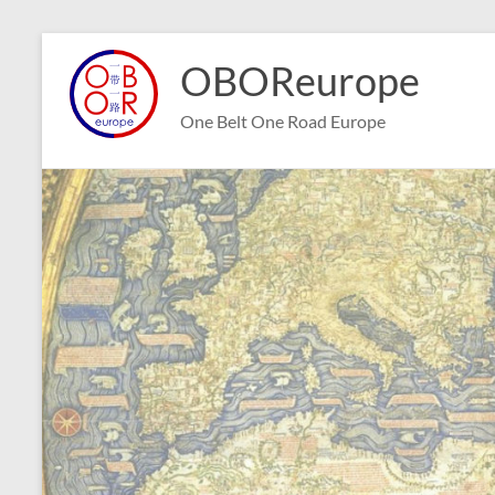
Aller
au
OBOReurope
contenu
One Belt One Road Europe