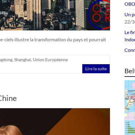
OBOR
Un p
22/1
Le fi
e-ciels illustre la transformation du pays et pourrait
Indo
Conne
ngdong
,
Shanghai
,
Union Européenne
Lire la suite
Bel
Chine