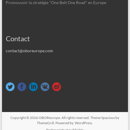
Promouvoir la stratégie "One Belt One Road" en Europe
Contact
contact@oboreurope.com
Copyright © 2026
OBOReurope
. All rights reserved. Theme
Spacious
by
ThemeGrill. Powered by:
WordPress
.
Partenariats et publicités