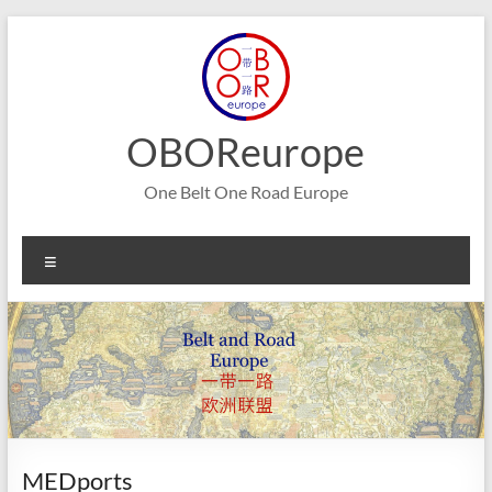
Aller
au
contenu
OBOReurope
One Belt One Road Europe
Menu
MEDports