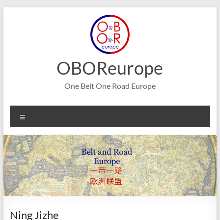
Aller
au
contenu
OBOReurope
One Belt One Road Europe
Menu
Ning Jizhe