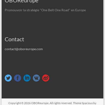
OBOReurope
Promouvoir la stratégie "One Belt One Road" en Europe
Contact
contact@oboreurope.com
Copyright © 2026
OBOReurope
. All rights reserved. Theme
Spacious
by