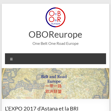
Aller
au
contenu
OBOReurope
One Belt One Road Europe
Menu
L’EXPO 2017 d’Astana et la BRI