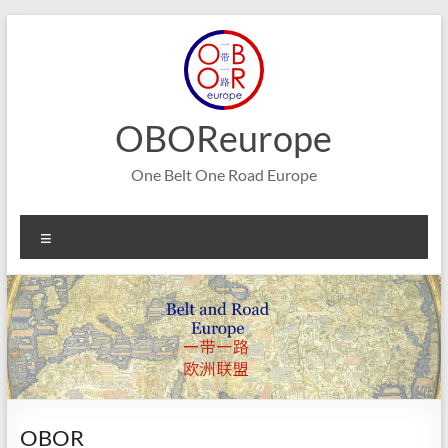
Aller
au
contenu
OBOReurope
One Belt One Road Europe
Menu
OBOR