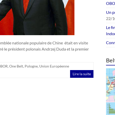
OBOR
Un p
22/1
Le fi
Indo
Conne
blée nationale populaire de Chine était en visite
ntré le président polonais Andrzej Duda et la premier
Bel
BOR
,
One Belt
,
Pologne
,
Union Européenne
Lire la suite