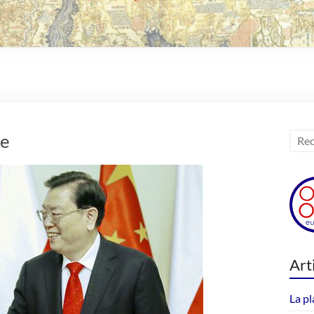
ne
Art
La pl