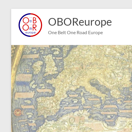
Aller
au
OBOReurope
contenu
One Belt One Road Europe