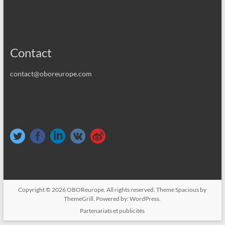
Contact
contact@oboreurope.com
Copyright © 2026
OBOReurope
. All rights reserved. Theme
Spacious
by
ThemeGrill. Powered by:
WordPress
.
Partenariats et publicités