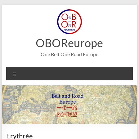
Aller
au
contenu
OBOReurope
One Belt One Road Europe
Menu
Erythrée