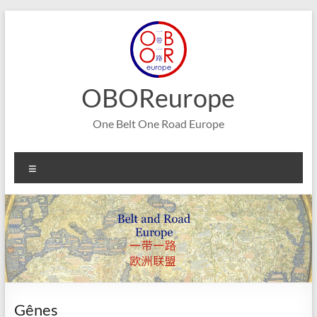
Aller
au
contenu
OBOReurope
One Belt One Road Europe
Menu
Gênes