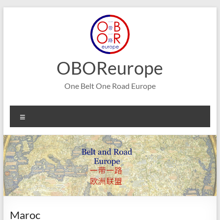
Aller
au
contenu
OBOReurope
One Belt One Road Europe
Menu
Maroc