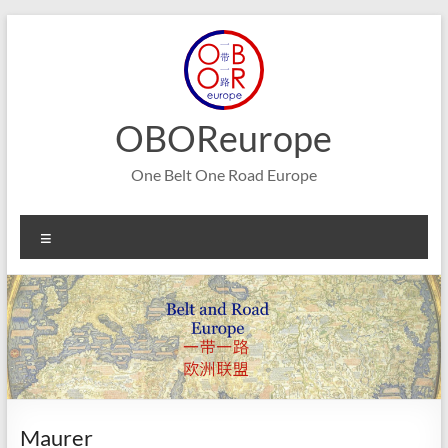
Aller
au
contenu
OBOReurope
One Belt One Road Europe
Menu
Maurer