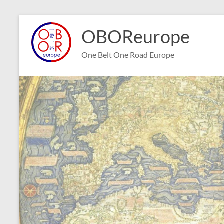
Aller
au
OBOReurope
contenu
One Belt One Road Europe