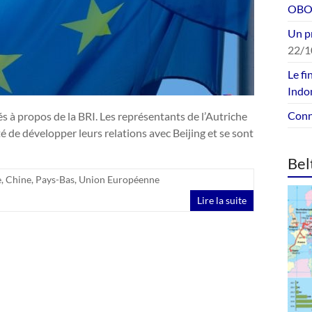
OBOR
Un p
22/1
Le fi
Indo
Conne
s à propos de la BRI. Les représentants de l’Autriche
é de développer leurs relations avec Beijing et se sont
Bel
e
,
Chine
,
Pays-Bas
,
Union Européenne
Lire la suite