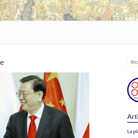
ne
Art
La pl