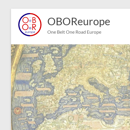
Aller
au
OBOReurope
contenu
One Belt One Road Europe