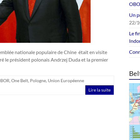
OBOR
Un p
22/1
Le fi
Indo
Conne
blée nationale populaire de Chine était en visite
ntré le président polonais Andrzej Duda et la premier
Bel
BOR
,
One Belt
,
Pologne
,
Union Européenne
Lire la suite