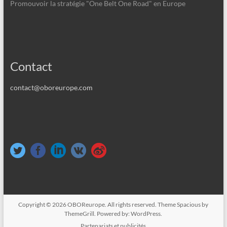
Promouvoir la stratégie "One Belt One Road" en Europe
Contact
contact@oboreurope.com
Copyright © 2026
OBOReurope
. All rights reserved. Theme
Spacious
by
ThemeGrill. Powered by:
WordPress
.
Partenariats et publicités