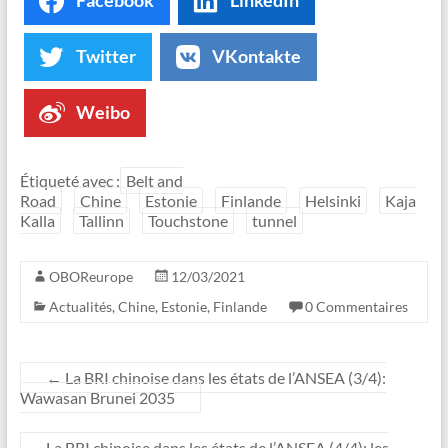
Facebook
LinkedIn
Twitter
VKontakte
Weibo
Étiqueté avec :
Belt and
Road
Chine
Estonie
Finlande
Helsinki
Kaja
Kalla
Tallinn
Touchstone
tunnel
OBOReurope
12/03/2021
Actualités
,
Chine
,
Estonie
,
Finlande
0 Commentaires
←
La BRI chinoise dans les états de l’ANSEA (3/4):
Wawasan Brunei 2035
La BRI chinoise dans les états de l’ANSEA (4/4): les