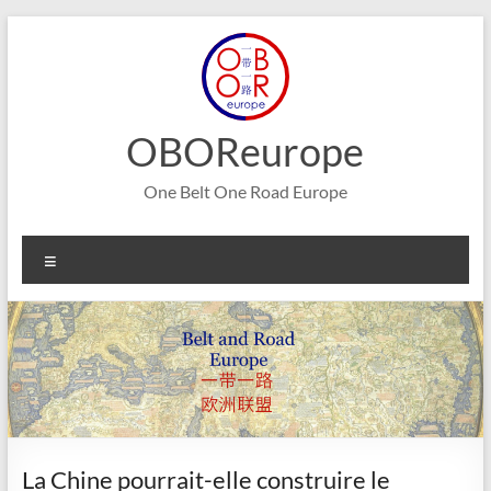
Aller
au
contenu
OBOReurope
One Belt One Road Europe
Menu
La Chine pourrait-elle construire le