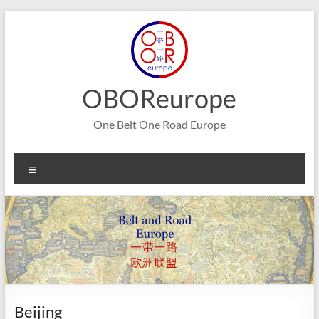
Aller
au
contenu
OBOReurope
One Belt One Road Europe
Menu
Beijing