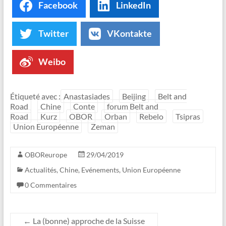
Facebook
LinkedIn
Twitter
VKontakte
Weibo
Étiqueté avec :
Anastasiades
Beijing
Belt and
Road
Chine
Conte
forum Belt and
Road
Kurz
OBOR
Orban
Rebelo
Tsipras
Union Européenne
Zeman
OBOReurope
29/04/2019
Actualités
,
Chine
,
Evénements
,
Union Européenne
0 Commentaires
←
La (bonne) approche de la Suisse