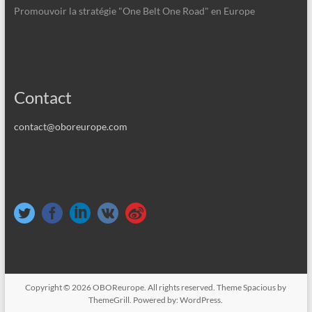
Promouvoir la stratégie "One Belt One Road" en Europe
Contact
contact@oboreurope.com
Copyright © 2026
OBOReurope
. All rights reserved. Theme
Spacious
by
ThemeGrill. Powered by:
WordPress
.