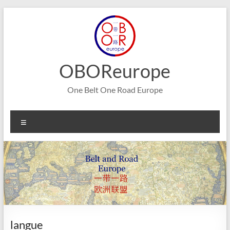
Aller
au
contenu
OBOReurope
One Belt One Road Europe
Menu
langue