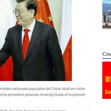
Cov
blée nationale populaire de Chine était en visite
ntré le président polonais Andrzej Duda et la premier
BOR
,
One Belt
,
Pologne
,
Union Européenne