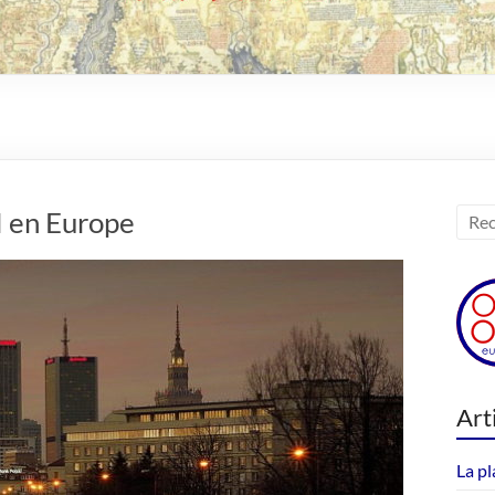
RI en Europe
Art
La pl