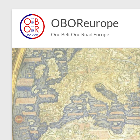
Aller
au
OBOReurope
contenu
One Belt One Road Europe