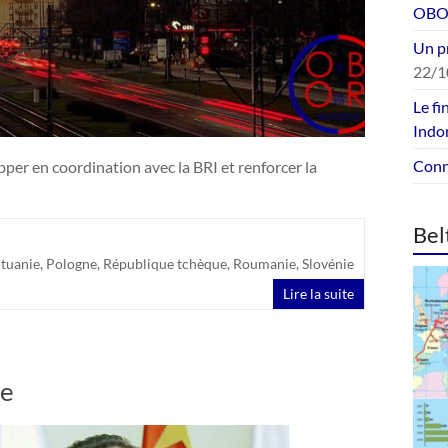
OBOR
Un p
22/1
Le fi
Indo
Conne
pper en coordination avec la BRI et renforcer la
Bel
ituanie
,
Pologne
,
République tchèque
,
Roumanie
,
Slovénie
Lire la suite
ne