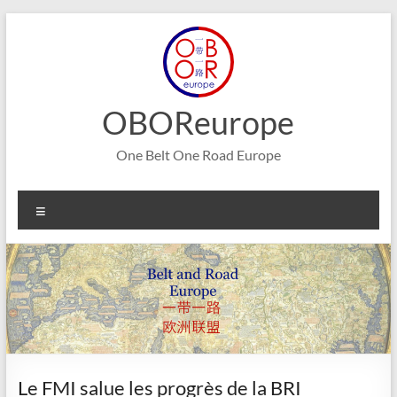
Aller
au
contenu
OBOReurope
One Belt One Road Europe
Menu
Le FMI salue les progrès de la BRI