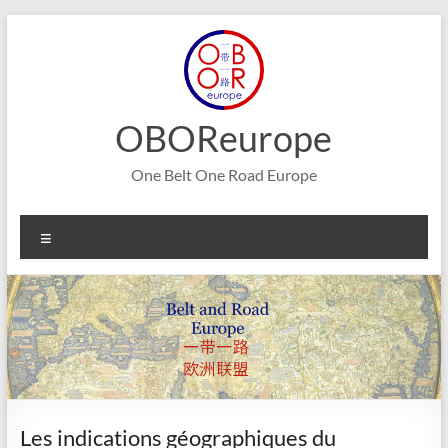
Aller
au
contenu
OBOReurope
One Belt One Road Europe
Menu
Les indications géographiques du