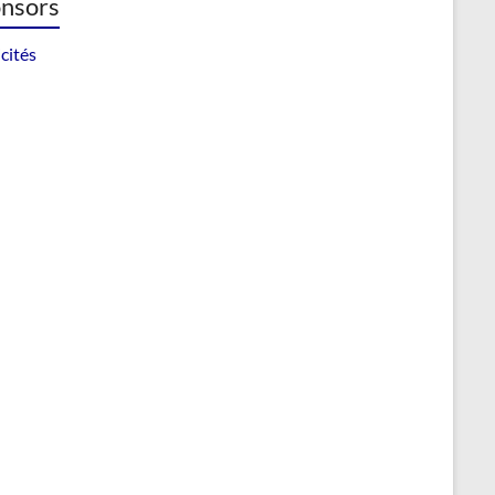
nsors
cités