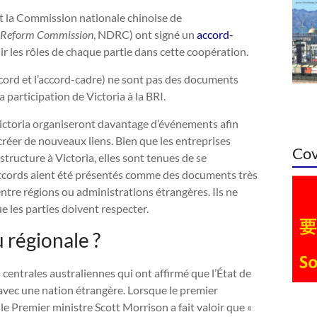
et la Commission nationale chinoise de
d Reform Commission
, NDRC) ont signé un
accord-
nir les rôles de chaque partie dans cette coopération.
ccord et l’accord-cadre) ne sont pas des documents
 participation de Victoria à la BRI.
Victoria organiseront davantage d’événements afin
créer de nouveaux liens. Bien que les entreprises
Cov
astructure à Victoria, elles sont tenues de se
 accords aient été présentés comme des documents très
ntre régions ou administrations étrangères. Ils ne
e les parties doivent respecter.
 régionale ?
entrales australiennes qui ont affirmé que l’État de
d avec une nation étrangère. Lorsque le premier
le Premier ministre Scott Morrison a fait valoir que «