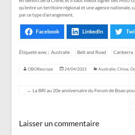
en dehors de la Chine, et il vaut mieux signer des MoU c
qu’entre un territoire régional et une agence nationale,
par ce type d’arrangement.
Facebook
LinkedIn
Twi
Étiqueté avec :
Australie
Belt and Road
Canberra
OBOReurope
24/04/2021
Australie
,
Chine
,
Oc
←
La BRI au 20e anniversaire du Forum de Boao pour
Laisser un commentaire