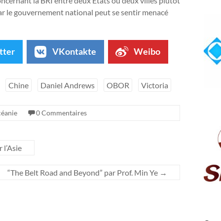
oncernant la BRI entre deux États ou deux villes plutôt
 car le gouvernement national peut se sentir menacé
tter
VKontakte
Weibo
Chine
Daniel Andrews
OBOR
Victoria
éanie
0 Commentaires
 l’Asie
“The Belt Road and Beyond” par Prof. Min Ye
→