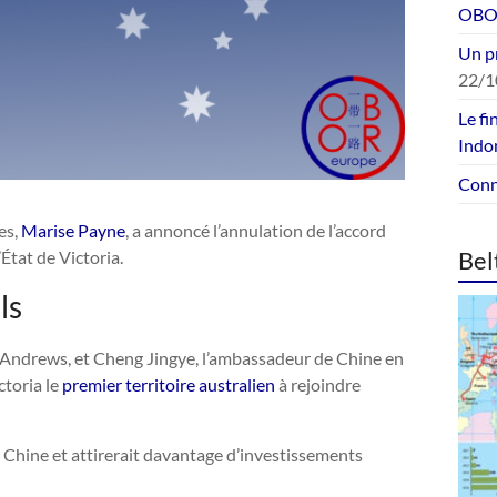
OBOR
Un p
22/1
Le fi
Indo
Conne
es,
Marise Payne
, a annoncé l’annulation de l’accord
Bel
’État de Victoria.
ls
l Andrews, et Cheng Jingye, l’ambassadeur de Chine en
ctoria le
premier territoire australien
à rejoindre
la Chine et attirerait davantage d’investissements