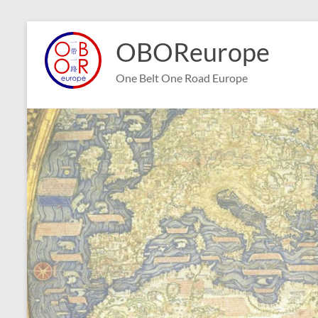
Aller
au
OBOReurope
contenu
One Belt One Road Europe