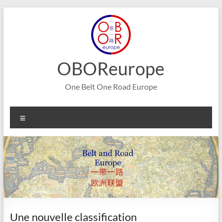
Aller
au
contenu
OBOReurope
One Belt One Road Europe
Menu
Une nouvelle classification