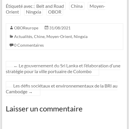
Étiqueté avec :
Belt and Road
China
Moyen-
Orient
Ningxia
OBOR
OBOReurope
31/08/2021
Actualités
,
Chine
,
Moyen-Orient
,
Ningxia
0 Commentaires
←
Le gouvernement du Sri Lanka et l’élaboration d’une
stratégie pour la ville portuaire de Colombo
Les défis sociétaux et environnementaux de la BRI au
Cambodge
→
Laisser un commentaire