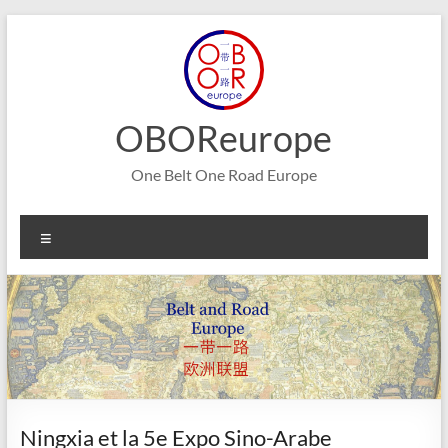
Aller
au
contenu
OBOReurope
One Belt One Road Europe
Menu
Ningxia et la 5e Expo Sino-Arabe