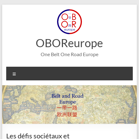
Aller
au
contenu
OBOReurope
One Belt One Road Europe
Menu
Les défis sociétaux et