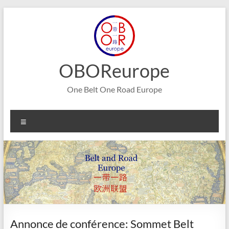
Aller
au
contenu
OBOReurope
One Belt One Road Europe
Menu
Annonce de conférence: Sommet Belt