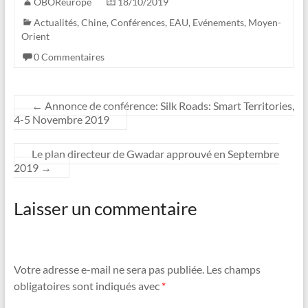
OBOReurope
18/10/2019
Actualités
,
Chine
,
Conférences
,
EAU
,
Evénements
,
Moyen-
Orient
0 Commentaires
←
Annonce de conférence: Silk Roads: Smart Territories,
4-5 Novembre 2019
Le plan directeur de Gwadar approuvé en Septembre
2019
→
Laisser un commentaire
Votre adresse e-mail ne sera pas publiée.
Les champs
obligatoires sont indiqués avec
*