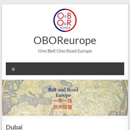
Aller
au
contenu
OBOReurope
One Belt One Road Europe
Menu
Dubai