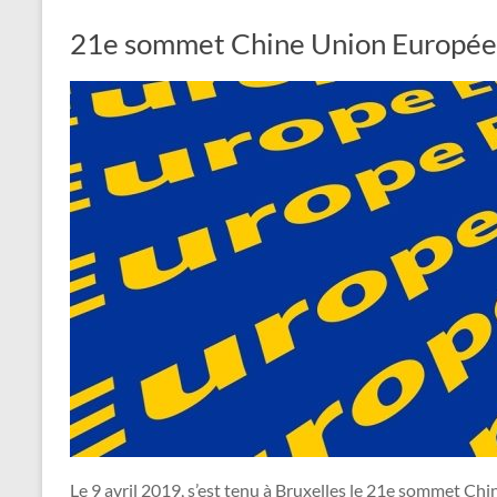
21e sommet Chine Union Européenn
Le 9 avril 2019, s’est tenu à Bruxelles le 21e sommet C