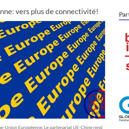
e: vers plus de connectivité!
Par
hine-Union Européenne. Le partenariat UE-Chine rend