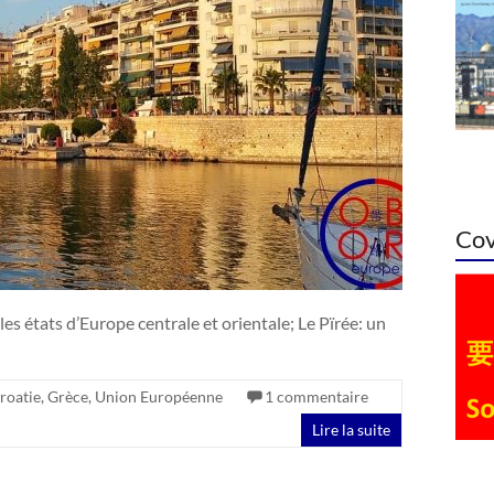
Cov
 les états d’Europe centrale et orientale; Le Pïrée: un
roatie
,
Grèce
,
Union Européenne
1 commentaire
Lire la suite