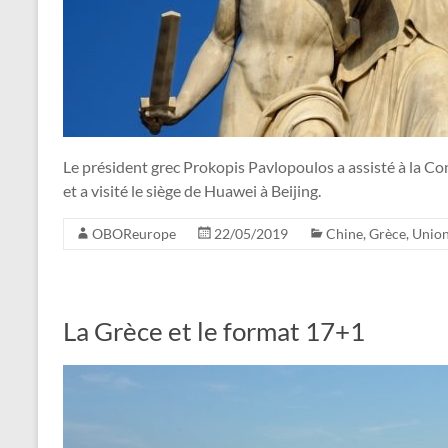
Le président grec Prokopis Pavlopoulos a assisté à la Co
et a visité le siège de Huawei à Beijing.
OBOReurope
22/05/2019
Chine
,
Grèce
,
Unio
La Grèce et le format 17+1