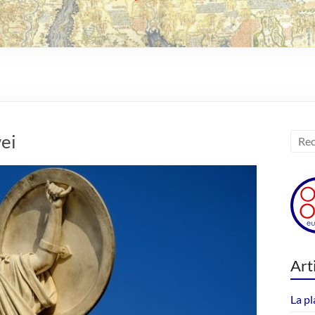
wei
Art
La pl