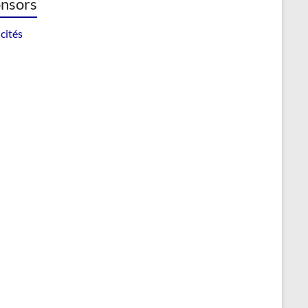
nsors
cités