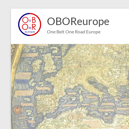
Aller
au
OBOReurope
contenu
One Belt One Road Europe