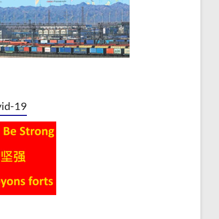
id-19