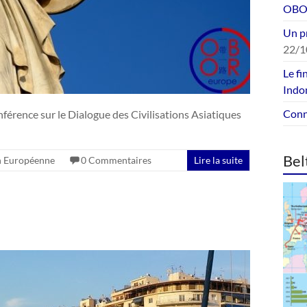
OBOR
Un p
22/1
Le fi
Indo
Conne
nférence sur le Dialogue des Civilisations Asiatiques
Bel
n Européenne
0 Commentaires
Lire la suite