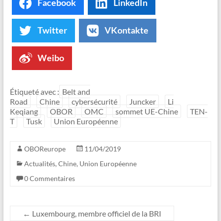
Facebook
LinkedIn
Twitter
VKontakte
Weibo
Étiqueté avec :
Belt and
Road
Chine
cybersécurité
Juncker
Li
Keqiang
OBOR
OMC
sommet UE-Chine
TEN-
T
Tusk
Union Européenne
OBOReurope
11/04/2019
Actualités
,
Chine
,
Union Européenne
0 Commentaires
←
Luxembourg, membre officiel de la BRI