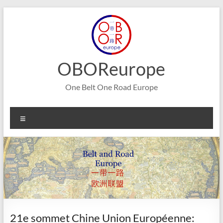
Aller
au
contenu
OBOReurope
One Belt One Road Europe
Menu
21e sommet Chine Union Européenne: