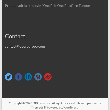
Promouvoir la stratégie "One Belt One Road" en Europe
Contact
contact@oboreurope.com
Copyright © 2026
OBOReurope
. All rights reserved. Theme
Spacious
by
ThemeGrill. Powered by:
WordPress
.