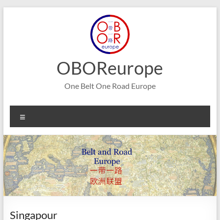
Aller
au
contenu
OBOReurope
One Belt One Road Europe
Menu
Singapour