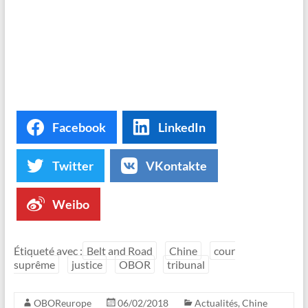
Facebook
LinkedIn
Twitter
VKontakte
Weibo
Étiqueté avec :
Belt and Road
Chine
cour
suprême
justice
OBOR
tribunal
OBOReurope
06/02/2018
Actualités
,
Chine