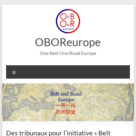
Aller
au
contenu
OBOReurope
One Belt One Road Europe
Menu
Des tribunaux pour l’initiative « Belt