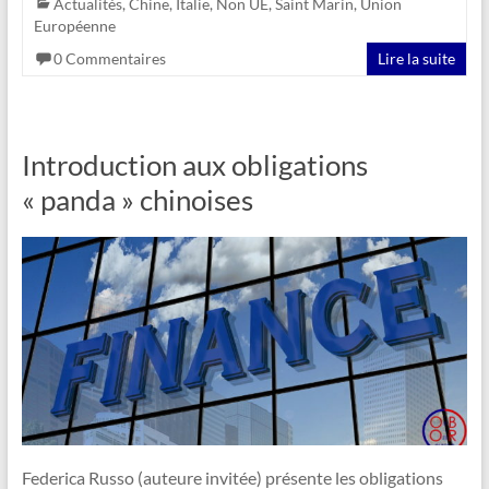
Actualités
,
Chine
,
Italie
,
Non UE
,
Saint Marin
,
Union
Européenne
0 Commentaires
Lire la suite
Introduction aux obligations
« panda » chinoises
Federica Russo (auteure invitée) présente les obligations