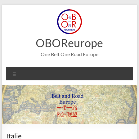
Aller
au
contenu
OBOReurope
One Belt One Road Europe
Menu
Italie