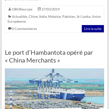
OBOReurope
27/03/2019
Actualités
,
Chine
,
Italie
,
Malaisie
,
Pakistan
,
Sri Lanka
,
Union
Européenne
0 Commentaires
Lire la suite
Le port d’Hambantota opéré par
« China Merchants »