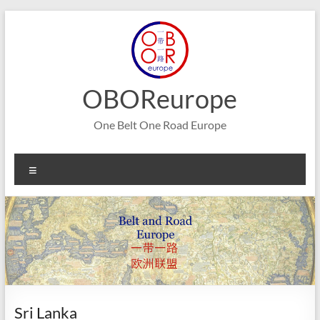
Aller
au
contenu
OBOReurope
One Belt One Road Europe
Menu
Sri Lanka