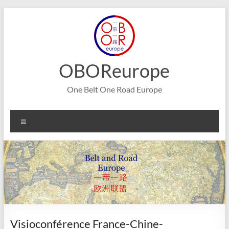
Aller
au
contenu
OBOReurope
One Belt One Road Europe
Menu
Visioconférence France-Chine-