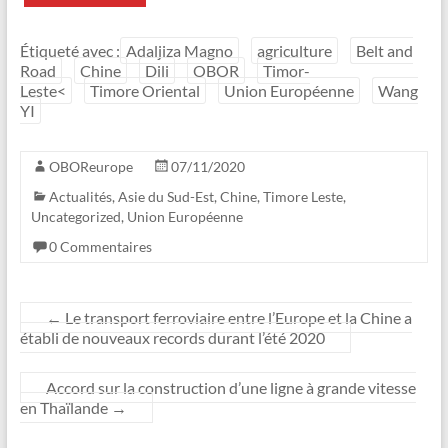
Étiqueté avec :
Adaljiza Magno
agriculture
Belt and
Road
Chine
Dili
OBOR
Timor-
Leste<
Timore Oriental
Union Européenne
Wang
YI
OBOReurope
07/11/2020
Actualités
,
Asie du Sud-Est
,
Chine
,
Timore Leste
,
Uncategorized
,
Union Européenne
0 Commentaires
←
Le transport ferroviaire entre l’Europe et la Chine a
établi de nouveaux records durant l’été 2020
Accord sur la construction d’une ligne à grande vitesse
en Thaïlande
→