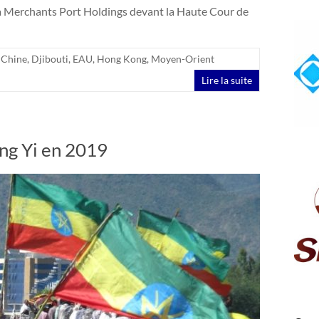
a Merchants Port Holdings devant la Haute Cour de
,
Chine
,
Djibouti
,
EAU
,
Hong Kong
,
Moyen-Orient
Lire la suite
ng Yi en 2019