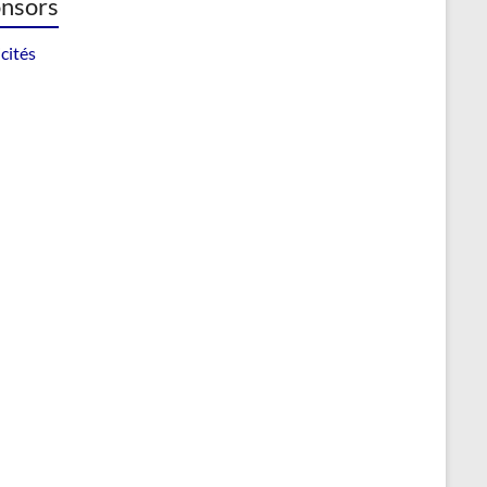
nsors
cités