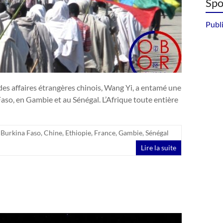
Spo
Publi
des affaires étrangères chinois, Wang Yi, a entamé une
Faso, en Gambie et au Sénégal. L’Afrique toute entière
,
Burkina Faso
,
Chine
,
Ethiopie
,
France
,
Gambie
,
Sénégal
Lire la suite