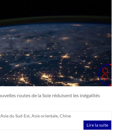
velles routes de la Soie réduisent les inégalités
,
Asie du Sud-Est
,
Asie orientale
,
Chine
Lire la suite