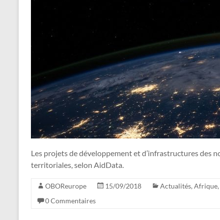
Les projets de développement et d’infrastructures des nou
territoriales, selon AidData.
OBOReurope
15/09/2018
Actualités
,
Afrique
0 Commentaires