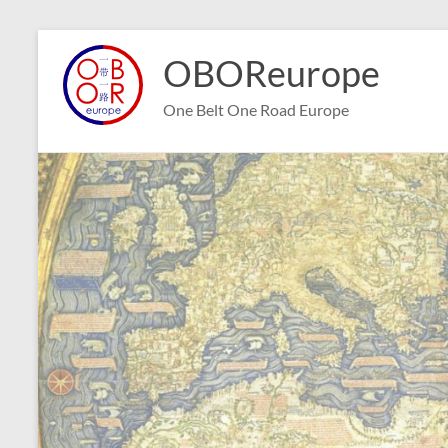
Aller
au
OBOReurope
contenu
One Belt One Road Europe