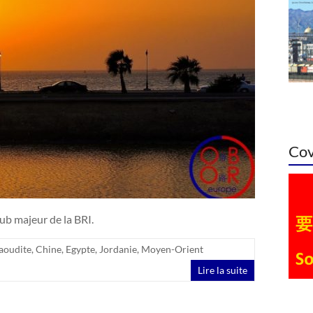
Cov
b majeur de la BRI.
aoudite
,
Chine
,
Egypte
,
Jordanie
,
Moyen-Orient
Lire la suite