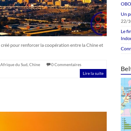
OBOR
Un p
22/1
Le fi
Indo
 créé pour renforcer la coopération entre la Chine et
Conne
,
Afrique du Sud
,
Chine
0 Commentaires
Bel
Lire la suite